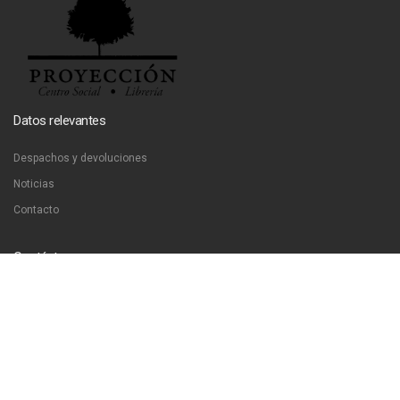
Datos relevantes
Despachos y devoluciones
Noticias
Contacto
Contáctanos
Dirección:
San Francisco 51, Santiago, Chile
Email:
ventas@libreriaproyeccion.cl
Horario: lunes a jueves de 12:00 a 20:00hrs. viernes de 12:00 a 17:00hrs