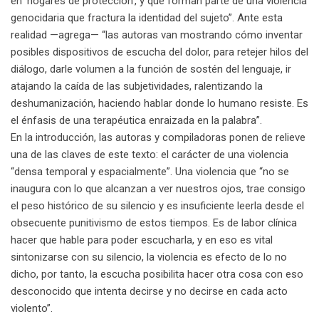
en ‘hogares de protección’, y que forman parte de una violencia
genocidaria que fractura la identidad del sujeto”. Ante esta
realidad —agrega— “las autoras van mostrando cómo inventar
posibles dispositivos de escucha del dolor, para retejer hilos del
diálogo, darle volumen a la función de sostén del lenguaje, ir
atajando la caída de las subjetividades, ralentizando la
deshumanización, haciendo hablar donde lo humano resiste. Es
el énfasis de una terapéutica enraizada en la palabra”.
En la introducción, las autoras y compiladoras ponen de relieve
una de las claves de este texto: el carácter de una violencia
“densa temporal y espacialmente”. Una violencia que “no se
inaugura con lo que alcanzan a ver nuestros ojos, trae consigo
el peso histórico de su silencio y es insuficiente leerla desde el
obsecuente punitivismo de estos tiempos. Es de labor clínica
hacer que hable para poder escucharla, y en eso es vital
sintonizarse con su silencio, la violencia es efecto de lo no
dicho, por tanto, la escucha posibilita hacer otra cosa con eso
desconocido que intenta decirse y no decirse en cada acto
violento”.