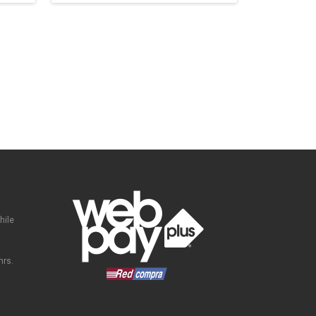
hile
hrs.