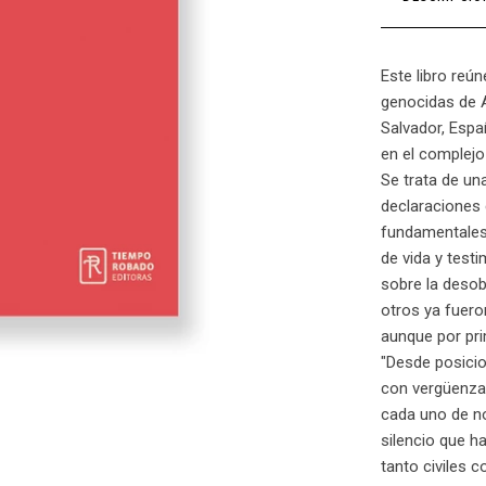
Este libro reú
genocidas de Ar
Salvador, Esp
en el complejo
Se trata de un
declaraciones 
fundamentales 
de vida y test
sobre la desob
otros ya fuero
aunque por pri
"Desde posicio
con vergüenza,
cada uno de n
silencio que h
tanto civiles c