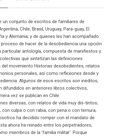
ne un conjunto de escritos de familiares de
gentina, Chile, Brasil, Uruguay, Para-guay, El
aña y Alemania; y de quienes les han acompañado
 proceso de hacer de la desobediencia una opción.
a particular antología, compuesta de manifiestos y
colectivas que sintetizan las definiciones
del movimiento Historias desobedientes, relatos
imonios personales, así como reflexiones desde y
ediencia. Algunos de esos escritos son inéditos,
n difundidos en anteriores libros colectivos,
mera vez se publican en Chile.
nes diversas, con relatos de vida muy dis-tintos;
 con culpa o con rabia, con pena o con ternura,
osotros ha decidido romper con el mandato de
asta ahora ha reinado entre los perpetradores,
omo miembros de la 'familia militar'. Porque