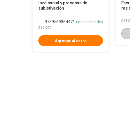
lazo social y procesos de
Escu
subjetivación
resi
$16.
9789569364471
Pocas unidades
$19.000