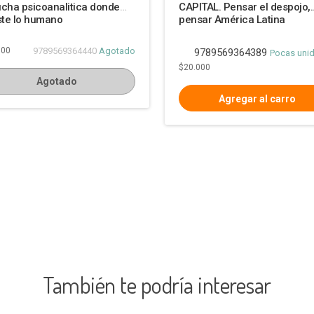
cha psicoanalitica donde
CAPITAL. Pensar el despojo,
ste lo humano
pensar América Latina
000
9789569364440
Agotado
9789569364389
Pocas uni
$20.000
Agotado
También te podría interesar