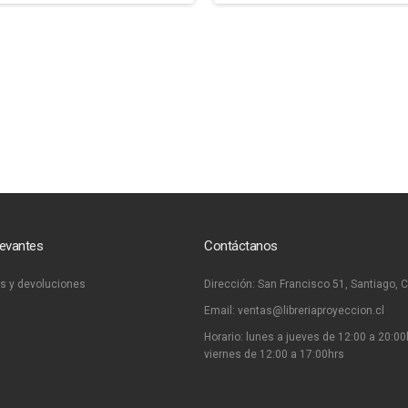
levantes
Contáctanos
s y devoluciones
Dirección:
San Francisco 51, Santiago, C
Email:
ventas@libreriaproyeccion.cl
Horario: lunes a jueves de 12:00 a 20:00
viernes de 12:00 a 17:00hrs