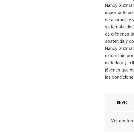
Nancy Guzmá
importante com
se acumula y va
sistematicidad 
de crímenes de
sostenida y co
Nancy Guzmán n
exterminio por 
dictadura y la
jóvenes que de
las condicione
ENVÍO
Ver costos 