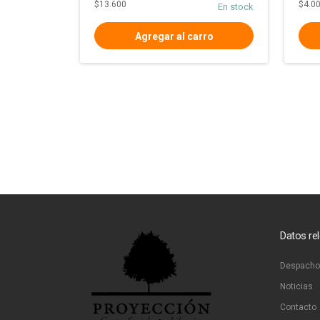
$13.600
$4.0
En stock
Datos re
Despacho
Noticias
Contacto