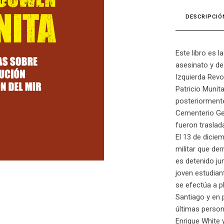
DESCRIPCIÓ
Este libro es 
asesinato y de
Izquierda Revo
Patricio Munita
posteriormente
Cementerio Gen
fueron traslad
El 13 de dicie
militar que de
es detenido jun
joven estudian
se efectúa a p
Santiago y en 
últimas person
Enrique White 