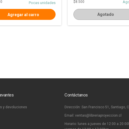
00
$8.500
Ag
Pocas unidades
Agotado
levantes
Contáctanos
s y devoluciones
Dirección:
San Francisco 51, Santiago, C
Email:
ventas@libreriaproyeccion.cl
Horario: lunes a jueves de 12:00 a 20:00