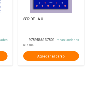
SER DE LA U
9789566137801
dades
Pocas unidades
$16.000