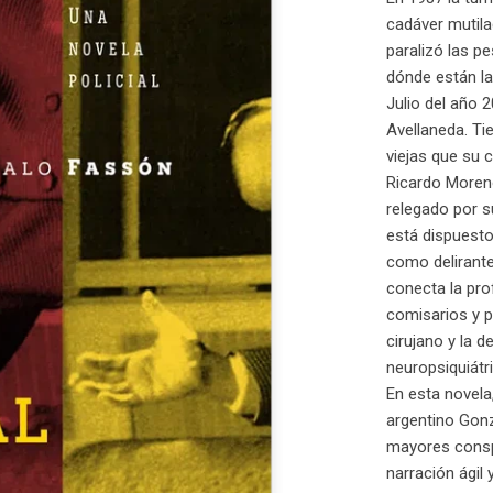
cadáver mutila
paralizó las p
dónde están la
Julio del año 
Avellaneda. T
viejas que su 
Ricardo Moreno
relegado por s
está dispuesto
como delirante
conecta la pro
comisarios y p
cirujano y la 
neuropsiquiátr
En esta novela,
argentino Gonz
mayores conspi
narración ágil