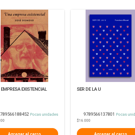
 EMPRESA EXISTENCIAL
SER DE LA U
789566188452
9789566137801
Pocas unidades
Pocas uni
000
$16.000