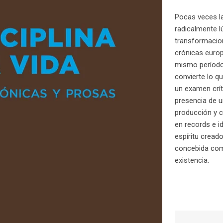
Pocas veces l
radicalmente l
transformacion
crónicas europ
mismo período,
convierte lo q
un examen crít
presencia de u
producción y c
en records e id
espíritu creado
concebida como
existencia.