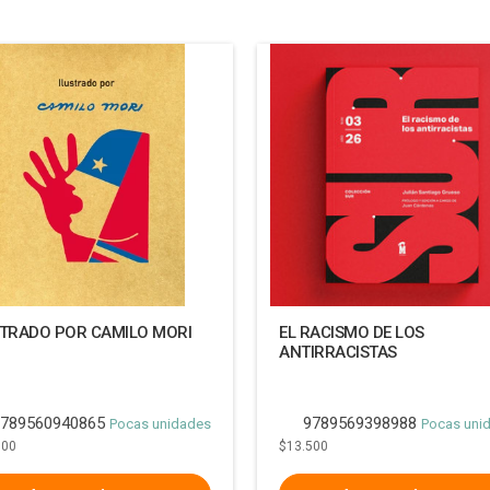
STRADO POR CAMILO MORI
EL RACISMO DE LOS
ANTIRRACISTAS
789560940865
9789569398988
Pocas unidades
Pocas uni
000
$13.500