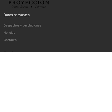
Datos relevantes
Despachos y devoluciones
Noticias
Contacto
Contáctanos
Dirección:
San Francisco 51, Santiago, Chile
Email:
ventas@libreriaproyeccion.cl
Horario: lunes a jueves de 12:00 a 20:00hrs. viernes de 12:00 a 17:00hrs