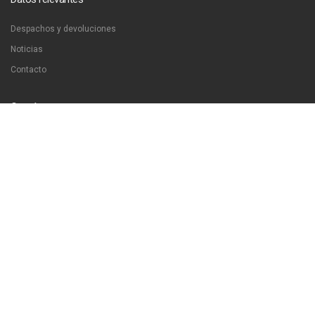
Despachos y devoluciones
Noticias
Contacto
Contáctanos
Dirección:
San Francisco 51, Santiago, Chile
Email:
ventas@libreriaproyeccion.cl
Horario: lunes a jueves de 12:00 a 20:00hrs. viernes de 12:00 a 17:00hrs