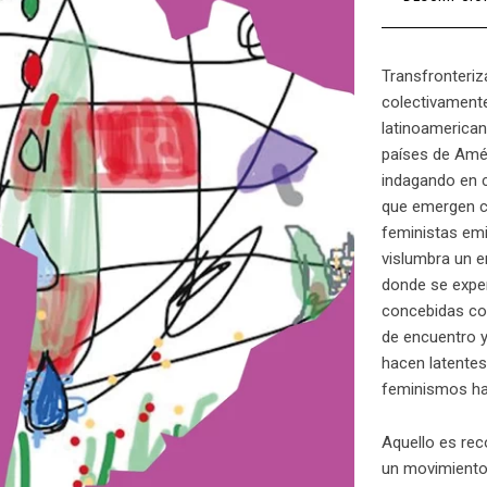
Transfronteriz
colectivament
latinoamericano
países de Amér
indagando en 
que emergen ca
feministas emit
vislumbra un e
donde se expe
concebidas co
de encuentro y
hacen latentes
feminismos ha
Aquello es rec
un movimiento 