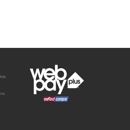
hile
hrs.