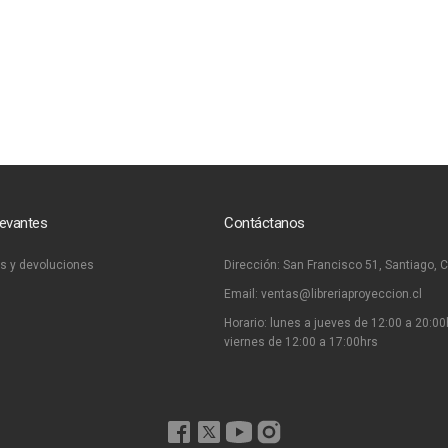
levantes
Contáctanos
s y devoluciones
Dirección:
San Francisco 51, Santiago, C
Email:
ventas@libreriaproyeccion.cl
Horario: lunes a jueves de 12:00 a 20:00
viernes de 12:00 a 17:00hrs