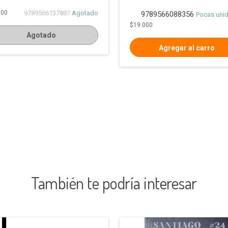
000
9789566137887
Agotado
9789566088356
Pocas uni
$19.000
Agotado
También te podría interesar