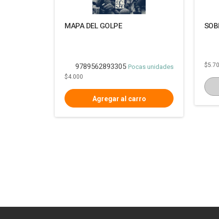
MAPA DEL GOLPE
SOB
$5.7
9789562893305
Pocas unidades
$4.000