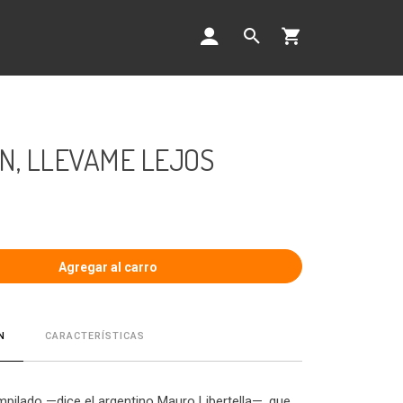
N, LLEVAME LEJOS
CARACTERÍSTICAS
N
ompilado —dice el argentino Mauro Libertella—, que