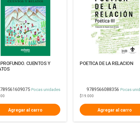
 PROFUNDO. CUENTOS Y
POETICA DE LA RELACION
ATOS
789561609075
9789566088356
Pocas unidades
Pocas uni
900
$19.000