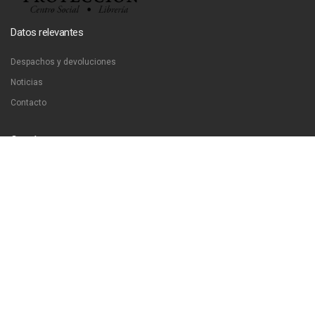
Datos relevantes
Despachos y devoluciones
Noticias
Contacto
Contáctanos
Dirección:
San Francisco 51, Santiago, Chile
Email:
ventas@libreriaproyeccion.cl
Horario: lunes a jueves de 12:00 a 20:00hrs. viernes de 12:00 a 17:00hrs