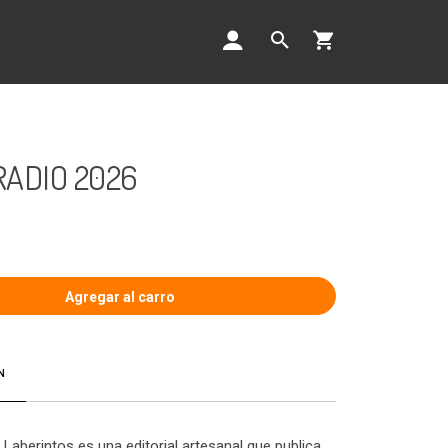
ADIO 2026
N
 Laberintos es una editorial artesanal que publica