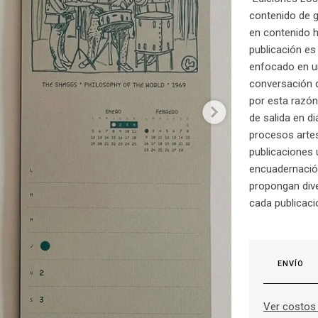
contenido de g
en contenido 
publicación e
enfocado en un
conversación q
por esta razón
de salida en d
procesos artes
publicaciones 
encuadernación
propongan div
cada publicaci
ENVÍO
Ver costos 