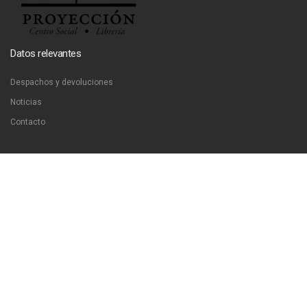
Datos relevantes
Despachos y devoluciones
Noticias
Contacto
Contáctanos
Dirección:
San Francisco 51, Santiago, Chile
Email:
ventas@libreriaproyeccion.cl
Horario: lunes a jueves de 12:00 a 20:00hrs. viernes de 12:00 a 17:00hrs