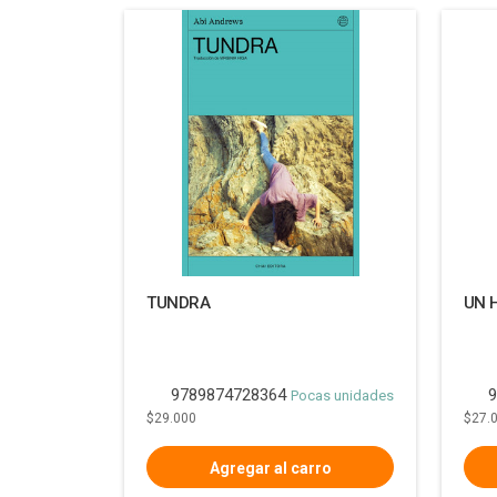
TUNDRA
UN 
9789874728364
9
Pocas unidades
$29.000
$27.