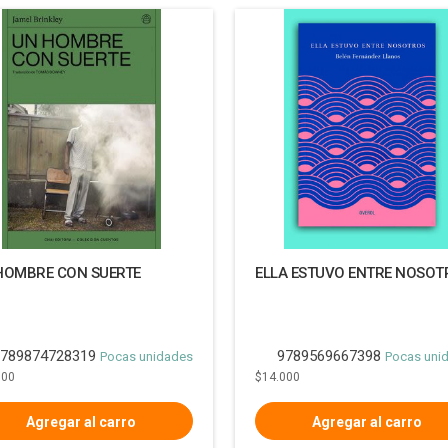
HOMBRE CON SUERTE
ELLA ESTUVO ENTRE NOSOT
789874728319
9789569667398
Pocas unidades
Pocas uni
000
$14.000