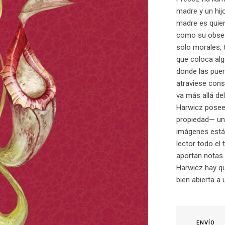
madre y un hij
madre es quien 
como su obses
solo morales, 
que coloca alg
donde las puer
atraviese cons
va más allá del
Harwicz posee
propiedad— un 
imágenes están
lector todo el 
aportan notas a
Harwicz hay qu
bien abierta a 
ENVÍO