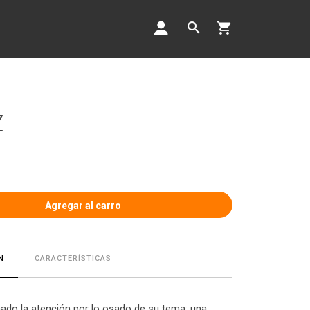
Z
CARACTERÍSTICAS
N
ado la atención por lo osado de su tema: una