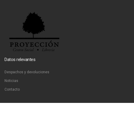
Datos relevantes
Despachos y devoluciones
Noticias
Contacto
Contáctanos
Dirección:
San Francisco 51, Santiago, Chile
Email:
ventas@libreriaproyeccion.cl