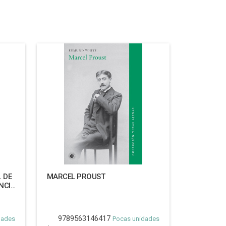
. DE
MARCEL PROUST
NCIA
9789563146417
dades
Pocas unidades