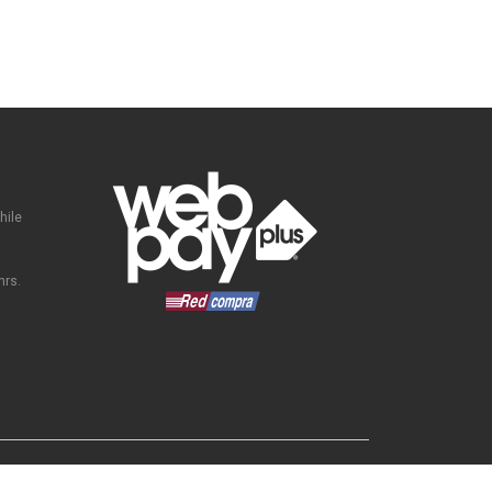
hile
hrs.