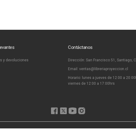
levantes
Contáctanos
s y devoluciones
Dirección:
San Francisco 51, Santiago, C
Email:
ventas@libreriaproyeccion.cl
Horario: lunes a jueves de 12:00 a 20:00
viernes de 12:00 a 17:00hrs