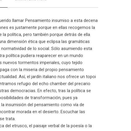
querido llamar Pensamiento insumiso a esta decena
ones es justamente porque en ellas recogemos la
e la política, pero también porque detrás de ella
na dimensión ética que eclipsa las gramáticas
a normatividad de lo social. Sólo asumiendo esta
tra política pudiera reaparecer en un mundo
s nuevos tormentos imperiales, cuyo tejido
 paga con la miseria del propio pensamiento
actualidad. Así, el jardín italiano nos ofrece un topoi
ntramos refugio del echo chamber del precario
tras democracias. En efecto, tras la política se
osibilidades de transformación, pues ya
la insumisión del pensamiento como vía de
contrar morada en el desierto. Escuchar las
se trata.
a del etrusco, el paisaje verbal de la poesía o la