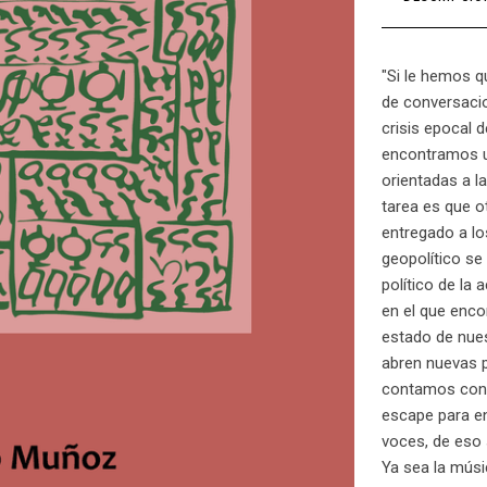
"Si le hemos 
de conversaci
crisis epocal d
encontramos u
orientadas a l
tarea es que o
entregado a lo
geopolítico se
político de la 
en el que enco
estado de nues
abren nuevas p
contamos con 
escape para en
voces, de eso 
Ya sea la músic