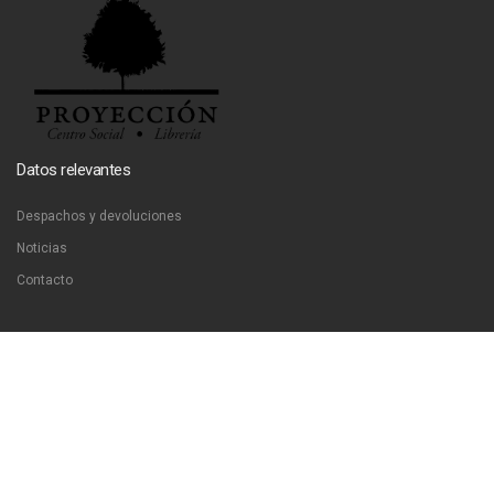
Datos relevantes
Despachos y devoluciones
Noticias
Contacto
Contáctanos
Dirección:
San Francisco 51, Santiago, Chile
Email:
ventas@libreriaproyeccion.cl
Horario: lunes a jueves de 12:00 a 20:00hrs. viernes de 12:00 a 17:00hrs