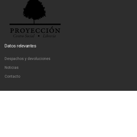
Datos relevantes
Despachos y devoluciones
Noticias
Contacto
Contáctanos
Dirección:
San Francisco 51, Santiago, Chile
Email:
ventas@libreriaproyeccion.cl
Horario: lunes a jueves de 12:00 a 20:00hrs. viernes de 12:00 a 17:00hrs