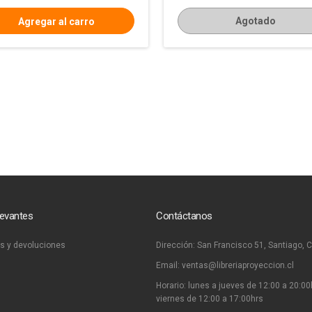
Agotado
levantes
Contáctanos
s y devoluciones
Dirección:
San Francisco 51, Santiago, C
Email:
ventas@libreriaproyeccion.cl
Horario: lunes a jueves de 12:00 a 20:00
viernes de 12:00 a 17:00hrs