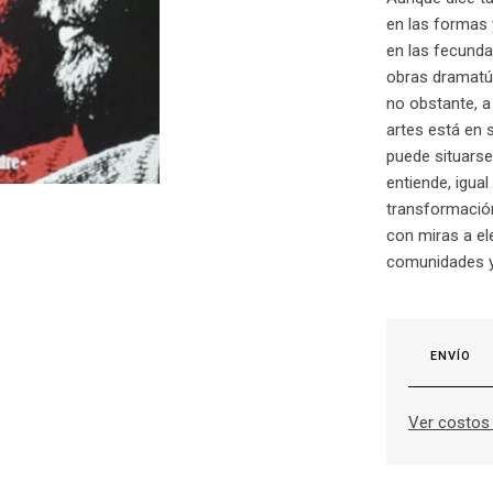
en las formas 
en las fecunda
obras dramatúr
no obstante, a
artes está en s
puede situarse
entiende, igual
transformación
con miras a ele
comunidades y 
ENVÍO
Ver costos 