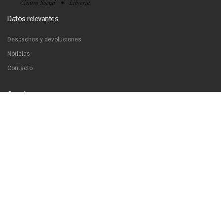
Datos relevantes
Despachos y devoluciones
Noticias
Contacto
Contáctanos
Dirección:
San Francisco 51, Santiago, Chile
Email:
ventas@libreriaproyeccion.cl
Horario: lunes a jueves de 12:00 a 20:00hrs. viernes de 12:00 a 17:00hrs