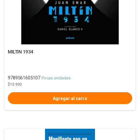
MILTIN 1934
9789561605107
Pocas unidades
$10.900