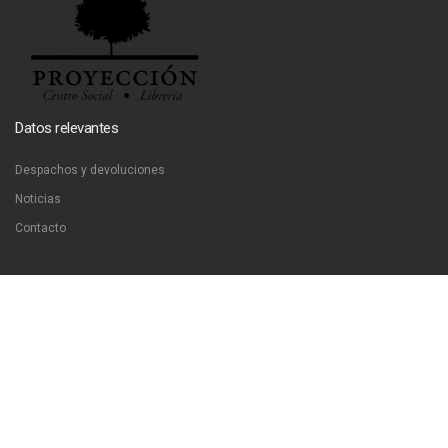
Datos relevantes
Despachos y devoluciones
Noticias
Contacto
Contáctanos
Dirección:
San Francisco 51, Santiago, Chile
Email:
ventas@libreriaproyeccion.cl
Horario: lunes a jueves de 12:00 a 20:00hrs. viernes de 12:00 a 17:00hrs