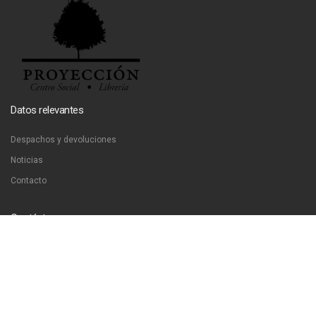
Datos relevantes
Despachos y devoluciones
Noticias
Contacto
Contáctanos
Dirección:
San Francisco 51, Santiago, Chile
Email:
ventas@libreriaproyeccion.cl
Horario: lunes a jueves de 12:00 a 20:00hrs. viernes de 12:00 a 17:00hrs