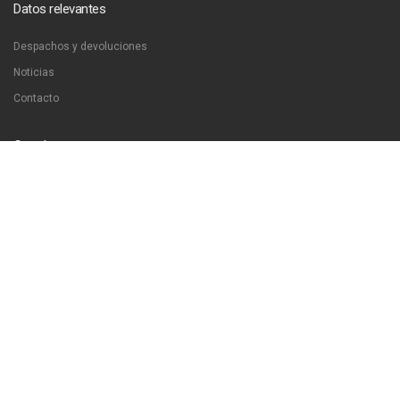
Datos relevantes
Despachos y devoluciones
Noticias
Contacto
Contáctanos
Dirección:
San Francisco 51, Santiago, Chile
Email:
ventas@libreriaproyeccion.cl
Horario: lunes a jueves de 12:00 a 20:00hrs. viernes de 12:00 a 17:00hrs