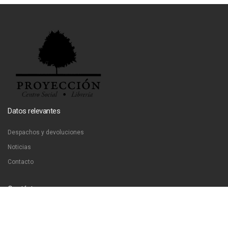
Datos relevantes
Despachos y devoluciones
Noticias
Contacto
Contáctanos
Dirección:
San Francisco 51, Santiago, Chile
Email:
ventas@libreriaproyeccion.cl