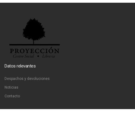
Datos relevantes
Despachos y devoluciones
Noticias
Contacto
Contáctanos
Dirección:
San Francisco 51, Santiago, Chile
Email:
ventas@libreriaproyeccion.cl