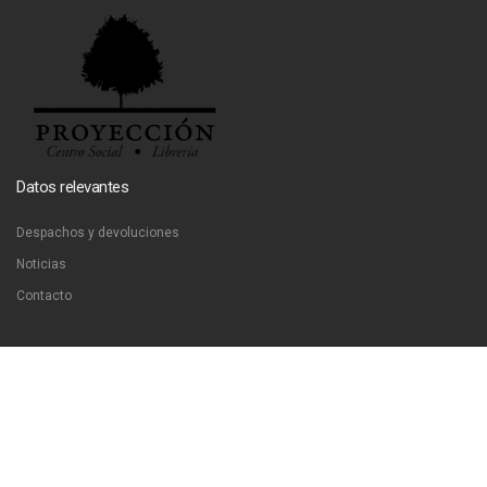
Datos relevantes
Despachos y devoluciones
Noticias
Contacto
Contáctanos
Dirección:
San Francisco 51, Santiago, Chile
Email:
ventas@libreriaproyeccion.cl
Horario: lunes a jueves de 12:00 a 20:00hrs. viernes de 12:00 a 17:00hrs