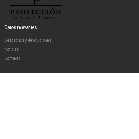
Datos relevantes
Despachos y devoluciones
Noticias
Contacto
Contáctanos
Dirección:
San Francisco 51, Santiago, Chile
Email:
ventas@libreriaproyeccion.cl
Horario: lunes a jueves de 12:00 a 20:00hrs. viernes de 12:00 a 17:00hrs