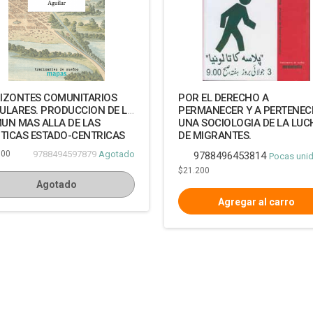
IZONTES COMUNITARIOS
POR EL DERECHO A
ULARES. PRODUCCION DE LO
PERMANECER Y A PERTENEC
UN MAS ALLA DE LAS
UNA SOCIOLOGIA DE LA LUC
ITICAS ESTADO-CENTRICAS
DE MIGRANTES.
700
9788494597879
Agotado
9788496453814
Pocas uni
$21.200
Agotado