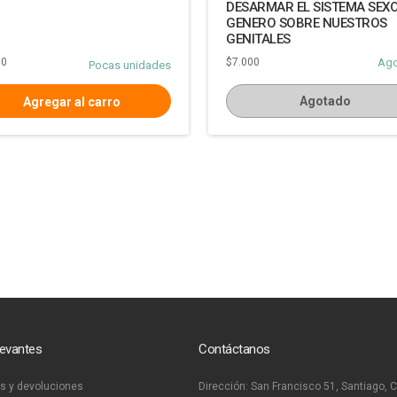
DESARMAR EL SISTEMA SEXO
GENERO SOBRE NUESTROS
GENITALES
00
$7.000
Ag
Pocas unidades
Agotado
levantes
Contáctanos
s y devoluciones
Dirección:
San Francisco 51, Santiago, C