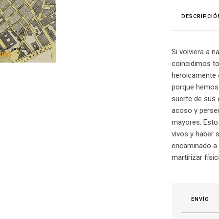
DESCRIPCIÓ
Si volviera a n
coincidimos t
heroicamente 
porque hemos 
suerte de sus 
acoso y persec
mayores. Esto 
vivos y haber 
encaminado a re
martirizar fís
ENVÍO