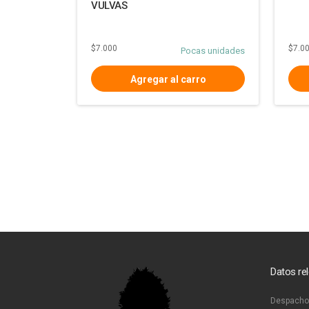
VULVAS
$7.000
$7.0
Pocas unidades
Datos re
Despacho