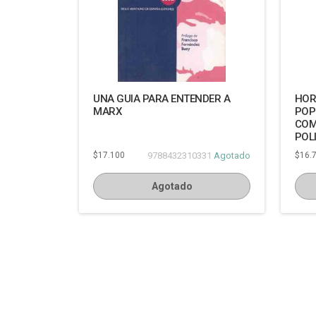
UNA GUIA PARA ENTENDER A
HOR
MARX
POP
COM
POL
$17.100
9788432310331
Agotado
$16.
Agotado