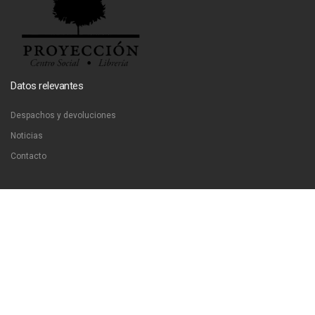
Datos relevantes
Despachos y devoluciones
Noticias
Contacto
Contáctanos
Dirección:
San Francisco 51, Santiago, Chile
Email:
ventas@libreriaproyeccion.cl
Horario: lunes a jueves de 12:00 a 20:00hrs. viernes de 12:00 a 17:00hrs