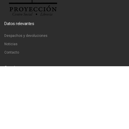
Datos relevantes
Despachos y devoluciones
Noticias
Contacto
Contáctanos
Dirección:
San Francisco 51, Santiago, Chile
Email:
ventas@libreriaproyeccion.cl
Horario: lunes a jueves de 12:00 a 20:00hrs. viernes de 12:00 a 17:00hrs