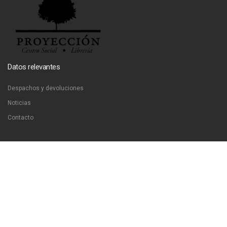
Datos relevantes
Despachos y devoluciones
Noticias
Contacto
Contáctanos
Dirección:
San Francisco 51, Santiago, Chile
Email:
ventas@libreriaproyeccion.cl
Horario: lunes a jueves de 12:00 a 20:00hrs. viernes de 12:00 a 17:00hrs