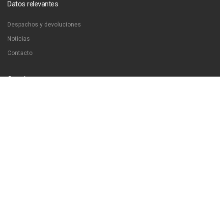
Datos relevantes
Despachos y devoluciones
Noticias
Contacto
Contáctanos
Dirección:
San Francisco 51, Santiago, Chile
Email:
ventas@libreriaproyeccion.cl
Horario: lunes a jueves de 12:00 a 20:00hrs. viernes de 12:00 a 17:00hrs