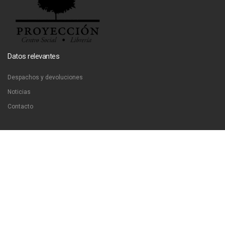
Datos relevantes
Despachos y devoluciones
Noticias
Contacto
Contáctanos
Dirección:
San Francisco 51, Santiago, Chile
Email:
ventas@libreriaproyeccion.cl
Horario: lunes a jueves de 12:00 a 20:00hrs. viernes de 12:00 a 17:00hrs