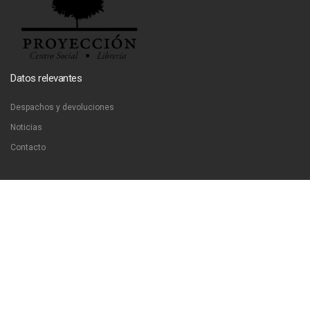
Datos relevantes
Despachos y devoluciones
Noticias
Contacto
Contáctanos
Dirección:
San Francisco 51, Santiago, Chile
Email:
ventas@libreriaproyeccion.cl
Horario: lunes a jueves de 12:00 a 20:00hrs. viernes de 12:00 a 17:00hrs