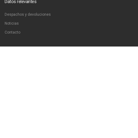
Datos relevantes
Despachos y devoluciones
Noticias
Contacto
Contáctanos
Dirección:
San Francisco 51, Santiago, Chile
Email:
ventas@libreriaproyeccion.cl
Horario: lunes a jueves de 12:00 a 20:00hrs. viernes de 12:00 a 17:00hrs