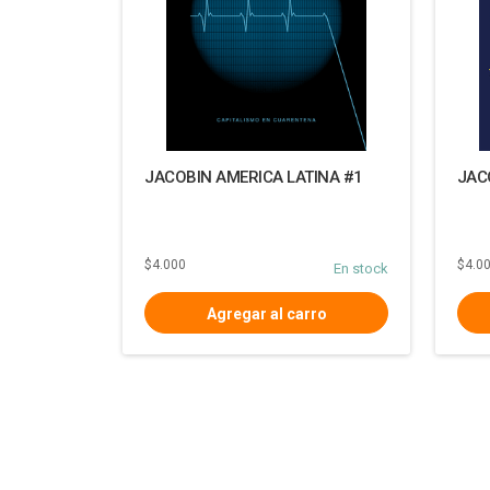
JACOBIN AMERICA LATINA #1
JAC
$4.000
$4.0
En stock