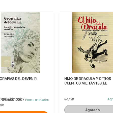
GRAFIAS DEL DEVENIR
HIJO DE DRACULA Y OTROS
CUENTOS MILITANTES, EL
$2.400
Ag
789560012807
Pocas unidades
000
Agotado