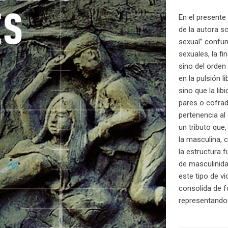
En el presente
de la autora so
sexual” confun
sexuales, la fi
sino del orden
en la pulsión l
sino que la lib
pares o cofra
pertenencia al 
un tributo que
la masculina, 
la estructura 
de masculinida
este tipo de vi
consolida de f
representando 