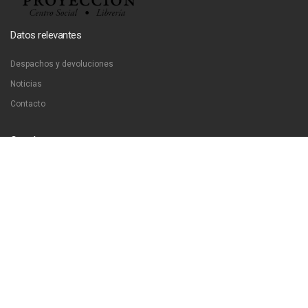
Datos relevantes
Despachos y devoluciones
Noticias
Contacto
Contáctanos
Dirección:
San Francisco 51, Santiago, Chile
Email:
ventas@libreriaproyeccion.cl
Horario: lunes a jueves de 12:00 a 20:00hrs. viernes de 12:00 a 17:00hrs