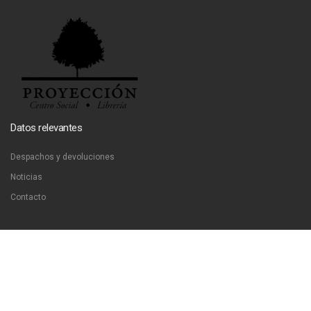
Datos relevantes
Despachos y devoluciones
Noticias
Contacto
Contáctanos
Dirección:
San Francisco 51, Santiago, Chile
Email:
ventas@libreriaproyeccion.cl
Horario: lunes a jueves de 12:00 a 20:00hrs. viernes de 12:00 a 17:00hrs