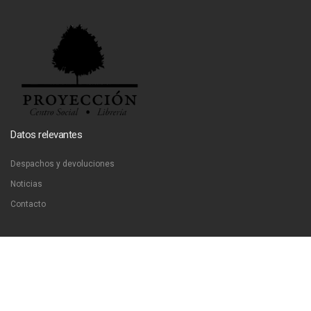
Datos relevantes
Despachos y devoluciones
Noticias
Contacto
Contáctanos
Dirección:
San Francisco 51, Santiago, Chile
Email:
ventas@libreriaproyeccion.cl
Horario: lunes a jueves de 12:00 a 20:00hrs. viernes de 12:00 a 17:00hrs