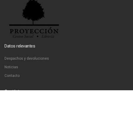
Datos relevantes
Despachos y devoluciones
Noticias
Contacto
Contáctanos
Dirección:
San Francisco 51, Santiago, Chile
Email:
ventas@libreriaproyeccion.cl
Horario: lunes a jueves de 12:00 a 20:00hrs. viernes de 12:00 a 17:00hrs