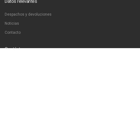
Datos relevantes
Despachos y devoluciones
Noticias
Contacto
Contáctanos
Dirección:
San Francisco 51, Santiago, Chile
Email:
ventas@libreriaproyeccion.cl
Horario: lunes a jueves de 12:00 a 20:00hrs. viernes de 12:00 a 17:00hrs