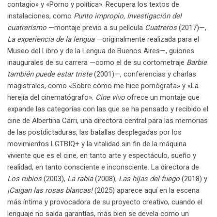
contagio» y «Porno y política». Recupera los textos de
instalaciones, como
Punto impropio, Investigación del
cuatrerismo
—montaje previo a su película
Cuatreros
(2017)—,
La experiencia de la lengua
—originalmente realizada para el
Museo del Libro y de la Lengua de Buenos Aires—, guiones
inaugurales de su carrera —como el de su cortometraje
Barbie
también puede estar triste
(2001)—, conferencias y charlas
magistrales, como «Sobre cómo me hice pornógrafa» y «La
herejía del cinematógrafo».
Cine vivo
ofrece un montaje que
expande las categorías con las que se ha pensado y recibido el
cine de Albertina Carri, una directora central para las memorias
de las postdictaduras, las batallas desplegadas por los
movimientos LGTBIQ+ y la vitalidad sin fin de la máquina
viviente que es el cine, en tanto arte y espectáculo, sueño y
realidad, en tanto consciente e inconsciente. La directora de
Los rubios
(2003),
La rabia
(2008),
Las hijas del fuego
(2018) y
¡Caigan las rosas blancas!
(2025) aparece aquí en la escena
más íntima y provocadora de su proyecto creativo, cuando el
lenguaje no salda garantías, más bien se devela como un