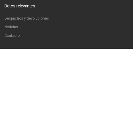
Datos relevantes
Despachos y devoluciones
Noticias
Contacto
Contáctanos
Dirección:
San Francisco 51, Santiago, Chile
Email:
ventas@libreriaproyeccion.cl
Horario: lunes a jueves de 12:00 a 20:00hrs. viernes de 12:00 a 17:00hrs