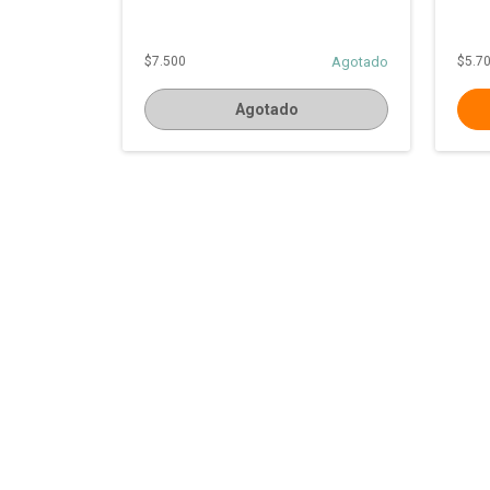
$7.500
Agotado
$5.7
Agotado