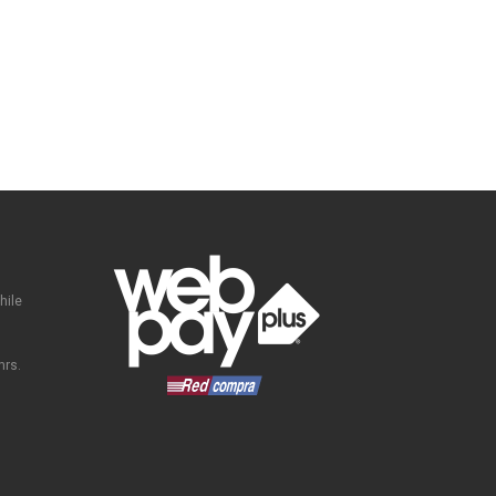
hile
hrs.