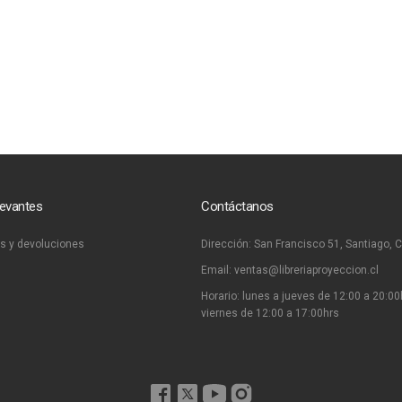
levantes
Contáctanos
s y devoluciones
Dirección:
San Francisco 51, Santiago, C
Email:
ventas@libreriaproyeccion.cl
Horario: lunes a jueves de 12:00 a 20:00
viernes de 12:00 a 17:00hrs