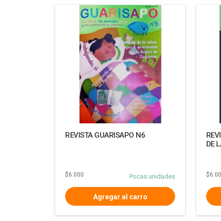
REVISTA GUARISAPO N6
REV
DE L
$6.000
$6.0
Pocas unidades