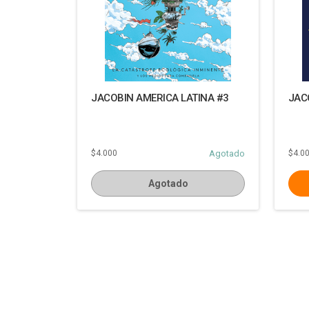
JACOBIN AMERICA LATINA #3
JAC
$4.000
Agotado
$4.0
Agotado