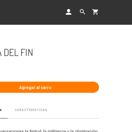
 DEL FIN
CARACTERÍSTICAS
N
versaciones la finitud, la militancia y la obstinación,