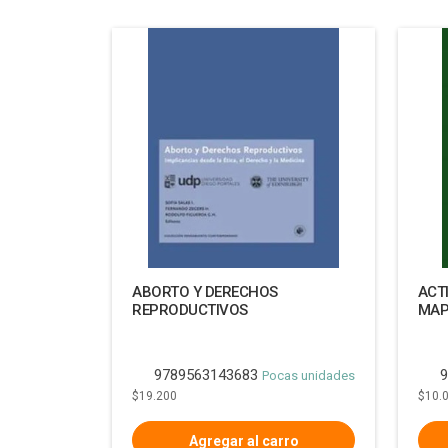
ABORTO Y DERECHOS
ACT
REPRODUCTIVOS
MAP
9789563143683
9
Pocas unidades
$19.200
$10.