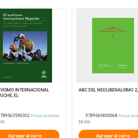
IVISMO INTERNACIONAL
ABC DEL NEOLIBERALISMO 2,
UCHE, EL
789563590302
9789569830068
Pocas unidades
Pocas uni
000
$8.000