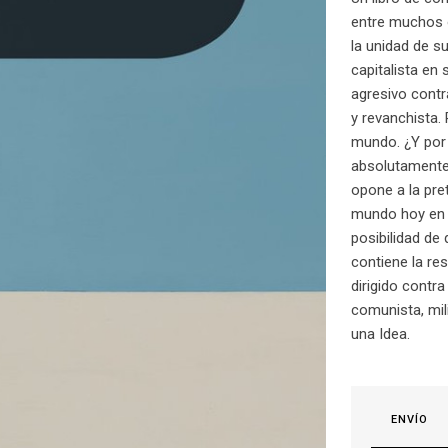
entre muchos o
la unidad de s
capitalista en
agresivo contra
y revanchista.
mundo. ¿Y por 
absolutamente i
opone a la pret
mundo hoy en d
posibilidad de
contiene la r
dirigido contra
comunista, mili
una Idea.
ENVÍO