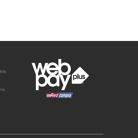
hile
hrs.