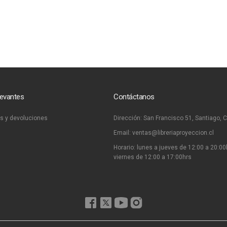
levantes
Contáctanos
s y devoluciones
Dirección:
San Francisco 51, Santiago, C
Email:
ventas@libreriaproyeccion.cl
Horario: lunes a jueves de 12:00 a 20:00
viernes de 12:00 a 17:00hrs