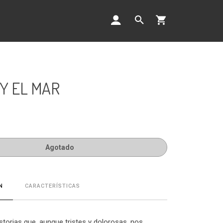
Y EL MAR
Agotado
CARACTERÍSTICAS
N
storias que, aunque tristes y dolorosas, nos