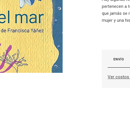
pertenecen a 
que jamás se r
mujer y una his
ENVÍO
Ver costos 