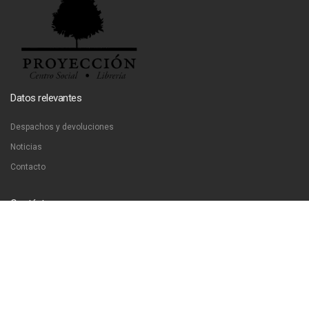
Datos relevantes
Despachos y devoluciones
Noticias
Contacto
Contáctanos
Dirección:
San Francisco 51, Santiago, Chile
Email:
ventas@libreriaproyeccion.cl
Horario: lunes a jueves de 12:00 a 20:00hrs. viernes de 12:00 a 17:00hrs