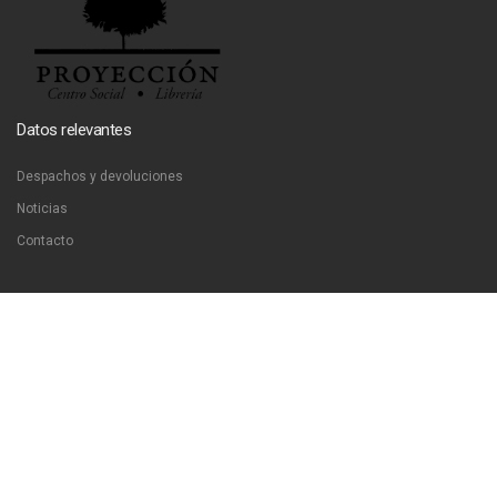
Datos relevantes
Despachos y devoluciones
Noticias
Contacto
Contáctanos
Dirección:
San Francisco 51, Santiago, Chile
Email:
ventas@libreriaproyeccion.cl
Horario: lunes a jueves de 12:00 a 20:00hrs. viernes de 12:00 a 17:00hrs