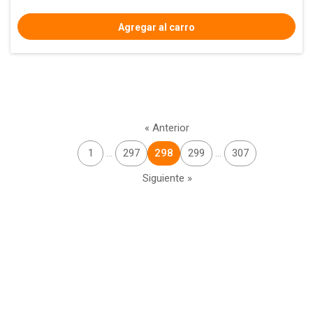
« Anterior
1
…
297
298
299
…
307
Siguiente »