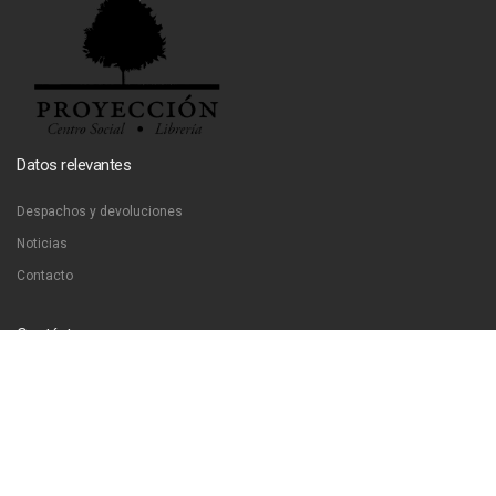
Datos relevantes
Despachos y devoluciones
Noticias
Contacto
Contáctanos
Dirección:
San Francisco 51, Santiago, Chile
Email:
ventas@libreriaproyeccion.cl
Horario: lunes a jueves de 12:00 a 20:00hrs. viernes de 12:00 a 17:00hrs